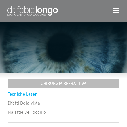
CHIRURGIA REFRATTIVA
OCCHIO BAMBINO
INTERVENTI
TESTIMONIAL
DR. LONGO
CONTATTI
CHIRURGIA REFRATTIVA
Tecniche Laser
Difetti Della Vista
Malattie Dell'occhio