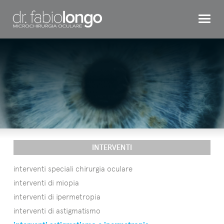
CHIRURGIA REFRATTIVA
OCCHIO BAMBINO
INTERVENTI
TESTIMONIAL
DR. LONGO
CONTATTI
INTERVENTI
interventi speciali chirurgia oculare
interventi di miopia
interventi di ipermetropia
interventi di astigmatismo