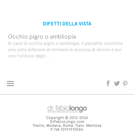
DIFETTI DELLA VISTA
Occhio pigro o ambliopia
In caso di occhio pigro o ambliope, il paziente riscontra
una vista inferiore al normale in assenza di lesioni e pur
con l'utilizzo degli...
L'oculista risponde
Glossario
Copyright © 2012-2026
dr. fabiolongo TV
DrFabioLongo.com
Trento, Modena, Roma, Trani, Mantova
Tag directory
P.IVA 10191910586