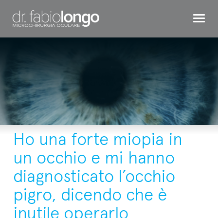
CHIRURGIA REFRATTIVA
OCCHIO BAMBINO
INTERVENTI
TESTIMONIAL
DR. LONGO
Ho una forte miopia in
CONTATTI
un occhio e mi hanno
diagnosticato l’occhio
pigro, dicendo che è
inutile operarlo