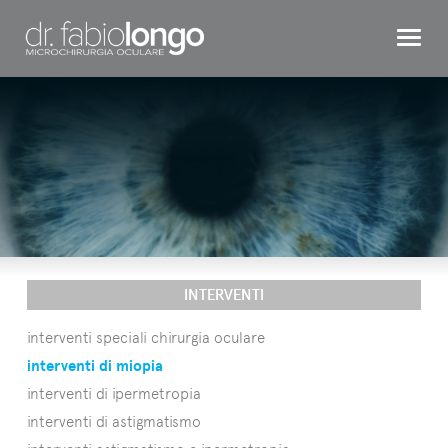
CHIRURGIA REFRATTIVA
OCCHIO BAMBINO
INTERVENTI
TESTIMONIAL
DR. LONGO
CONTATTI
INTERVENTI
interventi speciali chirurgia oculare
interventi di miopia
interventi di ipermetropia
interventi di astigmatismo