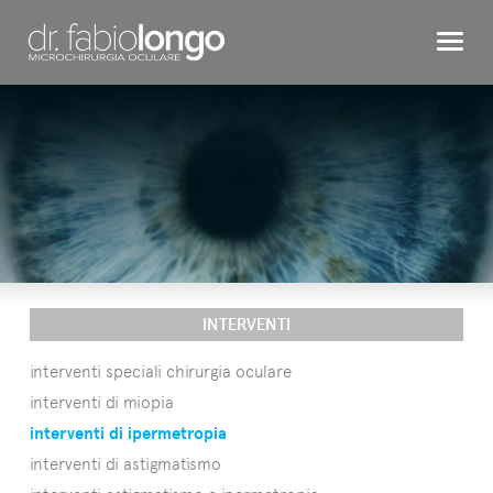
CHIRURGIA REFRATTIVA
OCCHIO BAMBINO
INTERVENTI
TESTIMONIAL
DR. LONGO
CONTATTI
INTERVENTI
interventi speciali chirurgia oculare
interventi di miopia
interventi di ipermetropia
interventi di astigmatismo