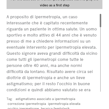
video as a first step
A proposito di ipermetropia, un caso
interessante che è capitato recentemente
riguarda un paziente in ottima salute. Un uomo
sportivo e molto attivo di 44 anni che è venuto
presso di me a chiedere informazioni su un
eventuale intervento per ipermetropia elevata.
Questo signore aveva grandi difficoltà da vicino
come tutti gli ipermetropi come tutte le
persone oltre 40 anni, ma anche normi
difficoltà da lontano. Risultato avere circa sei
diottrie di ipermetropia e anche un lieve
astigmatismo; per il resto l'occhio in buone
condizioni e quindi abbiamo valutato se era
possibile un eventuale correzione di un tipo di
Tag:
astigmatismo associato a ipermetropia
difetto del genere.
correzione ipermetropia
ipermetropia elevata
Come molti ipermetropi lui mi ha anche
occhio ipermetrope
tecnica femtolasik