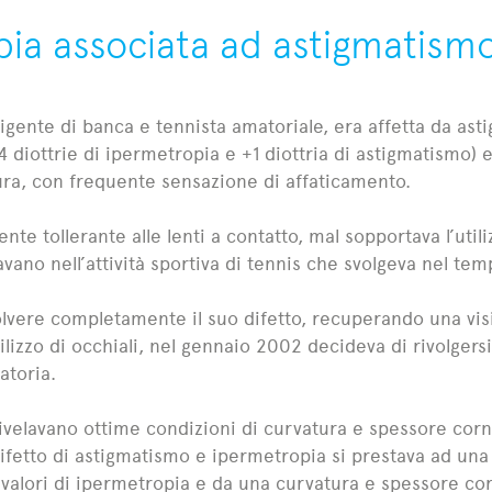
ia associata ad astigmatismo 
igente di banca e tennista amatoriale, era affetta da as
 diottrie di ipermetropia e +1 diottria di astigmatismo) e s
tura, con frequente sensazione di affaticamento.
nte tollerante alle lenti a contatto, mal sopportava l’util
vano nell’attività sportiva di tennis che svolgeva nel tem
solvere completamente il suo difetto, recuperando una vis
ilizzo di occhiali, nel gennaio 2002 decideva di rivolgersi
atoria.
rivelavano ottime condizioni di curvatura e spessore corne
 difetto di astigmatismo e ipermetropia si prestava ad un
 valori di ipermetropia e da una curvatura e spessore co