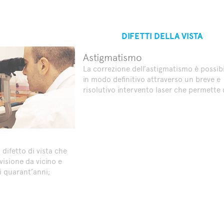
DIFETTI DELLA VISTA
Astigmatismo
La correzione dell’astigmatismo è possibi
in modo definitivo attraverso un breve e
risolutivo intervento laser che permette d
difetto di vista che
isione da vicino e
 quarant’anni;