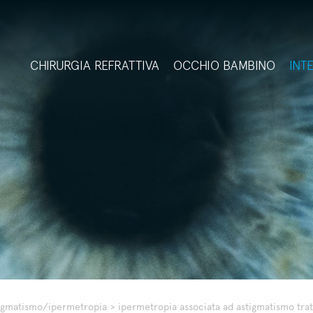
CHIRURGIA REFRATTIVA
OCCHIO BAMBINO
INT
tigmatismo/ipermetropia
>
ipermetropia associata ad astigmatismo tratt