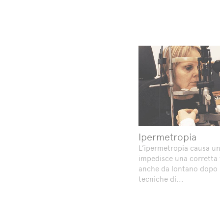
Ipermetropia
L’ipermetropia causa un 
impedisce una corretta v
anche da lontano dopo i
tecniche di...