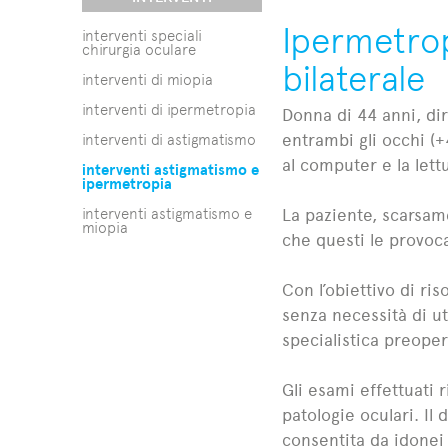
Ipermetrop
interventi speciali
chirurgia oculare
bilaterale
interventi di miopia
interventi di ipermetropia
Donna di 44 anni, dir
interventi di astigmatismo
entrambi gli occhi (+4
al computer e la let
interventi astigmatismo e
ipermetropia
interventi astigmatismo e
La paziente, scarsame
miopia
che questi le provoca
Con l’obiettivo di ri
senza necessità di ut
specialistica preoper
Gli esami effettuati 
patologie oculari. Il
consentita da idonei