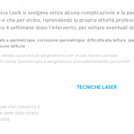
nica Lasik si svolgeva senza alcuna complicazione e la pa
 e che per vicino, riprendendo la propria attività professi
a 4 settimane dopo l’intervento, per evitare eventuali d
ato a ipermetropia
correzione ipermetropia
difficoltà alla lettura
ipe
icino difficile
elevata associata ad astigmatismo con iniziali lesioni corneali
sik risolve ipermetropia e astigmatismo precedentemente ipocorretti
TECNICHE LASER
aser che consento il
n sede dello strato
amite