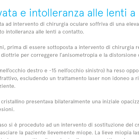
ata e intolleranza alle lenti a
a ad intervento di chirurgia oculare soffriva di una ele
 intolleranza alle lenti a contatto.
ni, prima di essere sottoposta a intervento di chirurgia r
3 diottrie per correggere l’anisometropia e la distorsione 
 nell’occhio destro e -15 nell’occhio sinistro) ha reso opp
refrattivo, escludendo un trattamento laser non idoneo a 
ziente.
l cristallino presentava bilateralmente una iniziale opaci
esioni.
aso si è proceduto ad un intervento di sostituzione del cri
lasciare la paziente lievemente miope. La lieve miopia las