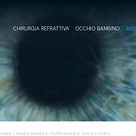
CHIRURGIA REFRATTIVA
OCCHIO BAMBINO
INT
miopia
>
miopia elevata e intolleranza alle lenti a contatto