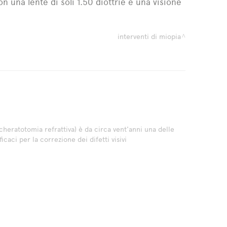
n una lente di soli 1.50 diottrie e una visione
interventi di miopia
heratotomia refrattiva) è da circa vent'anni una delle
icaci per la correzione dei difetti visivi