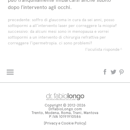
dopo l’intervento agli occhi.
precedente:
soffro di glaucoma in cura da sei anni, posso
sottopormi a all'intervento laser per correggere la miopia?
successivo:
da alcuni mesi sono in menopausa e vorrei
sottopormi a un intervento di chirurgia refrattiva per
correggere l'ipermetropia. ci sono problemi?
l'oculista risponde
L'oculista risponde
Glossario
Copyright © 2012-2026
dr. fabiolongo TV
DrFabioLongo.com
Trento, Modena, Roma, Trani, Mantova
Tag directory
P.IVA 10191910586
[Privacy e Cookie Policy]
Site map