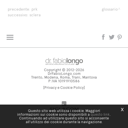
precedente:
prk
glossario
successivo:
sclera
L'oculista risponde
Glossario
Copyright © 2012-2026
dr. fabiolongo TV
DrFabioLongo.com
Trento, Modena, Roma, Trani, Mantova
Tag directory
P.IVA 10191910586
[Privacy e Cookie Policy]
Site map
x
Questo sito web utilizza i cookie. Maggiori
informazioni sui cookie sono disponibili a
questo link
.
Continuando ad utilizzare questo sito si acconsente
all'utilizzo dei cookie durante la navigazione.