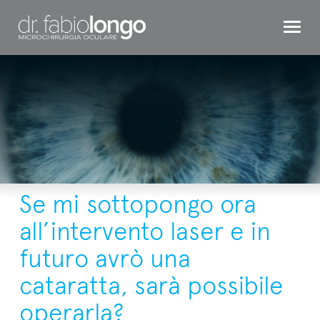
CHIRURGIA REFRATTIVA
OCCHIO BAMBINO
INTERVENTI
TESTIMONIAL
DR. LONGO
Se mi sottopongo ora
CONTATTI
all’intervento laser e in
futuro avrò una
cataratta, sarà possibile
operarla?