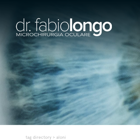
tag directory
>
aloni