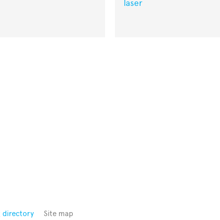
laser
 directory
Site map