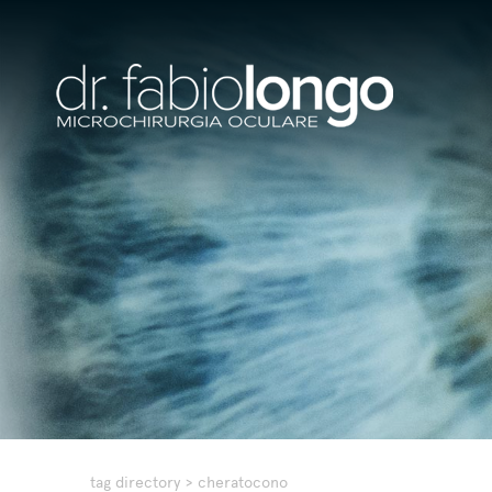
tag directory
>
cheratocono