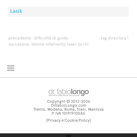
Lasik
precedente:
difficoltà di guida
tag directory
successivo:
dolore intervento laser occhi
L'oculista risponde
Glossario
Copyright © 2012-2026
dr. fabiolongo TV
DrFabioLongo.com
Trento, Modena, Roma, Trani, Mantova
Tag directory
P.IVA 10191910586
[Privacy e Cookie Policy]
Site map