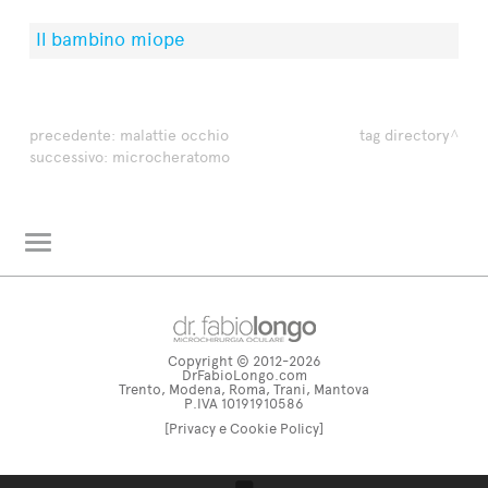
Il bambino miope
precedente:
malattie occhio
tag directory
successivo:
microcheratomo
L'oculista risponde
Glossario
Copyright © 2012-2026
dr. fabiolongo TV
DrFabioLongo.com
Trento, Modena, Roma, Trani, Mantova
Tag directory
P.IVA 10191910586
[Privacy e Cookie Policy]
Site map