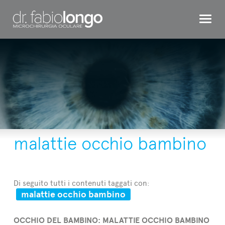
CHIRURGIA REFRATTIVA
OCCHIO BAMBINO
INTERVENTI
TESTIMONIAL
DR. LONGO
malattie occhio bambino
CONTATTI
Di seguito tutti i contenuti taggati con:
malattie occhio bambino
OCCHIO DEL BAMBINO: MALATTIE OCCHIO BAMBINO