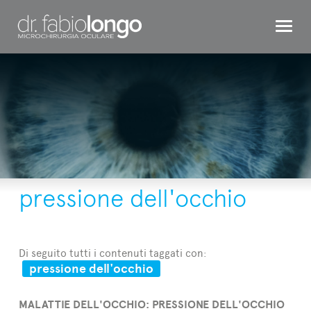
CHIRURGIA REFRATTIVA
OCCHIO BAMBINO
INTERVENTI
TESTIMONIAL
DR. LONGO
pressione dell'occhio
CONTATTI
Di seguito tutti i contenuti taggati con:
pressione dell'occhio
MALATTIE DELL'OCCHIO: PRESSIONE DELL'OCCHIO